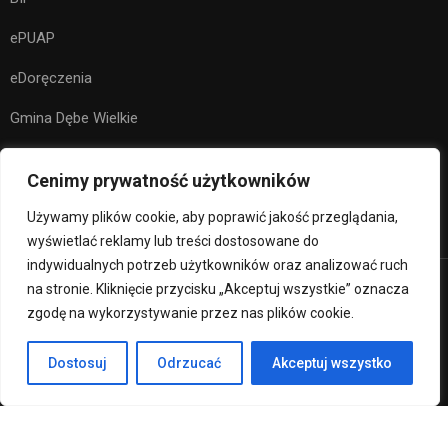
ePUAP
eDoręczenia
Gmina Dębe Wielkie
Kuratorium Oświaty w Warszawie
Cenimy prywatność użytkowników
Ministerstwo Edukacji Narodowej
Używamy plików cookie, aby poprawić jakość przeglądania,
wyświetlać reklamy lub treści dostosowane do
indywidualnych potrzeb użytkowników oraz analizować ruch
na stronie. Kliknięcie przycisku „Akceptuj wszystkie” oznacza
Premium LMS & Online Education WordPress Theme
zgodę na wykorzystywanie przez nas plików cookie.
Klauzula RODO
Deklaracja Dostępności
Dostosuj
Odrzucać
Akceptuj wszystko
Regulamin strony