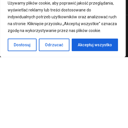
Używamy plików cookie, aby poprawić jakość przeglądania,
wyświetlać reklamy lub treści dostosowane do
indywidualnych potrzeb użytkowników oraz analizować ruch
na stronie. Kliknięcie przycisku „Akceptuj wszystkie” oznacza
Premium LMS & Online Education WordPress Theme
zgodę na wykorzystywanie przez nas plików cookie.
Klauzula RODO
Deklaracja Dostępności
Dostosuj
Odrzucać
Akceptuj wszystko
Regulamin strony
CHCESZ ZOSTAĆ NAUCZYCIELEM?
Skontaktuj się z nami