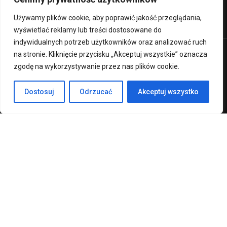
Ministerstwo Edukacji Narodowej
Używamy plików cookie, aby poprawić jakość przeglądania,
wyświetlać reklamy lub treści dostosowane do
indywidualnych potrzeb użytkowników oraz analizować ruch
na stronie. Kliknięcie przycisku „Akceptuj wszystkie” oznacza
Premium LMS & Online Education WordPress Theme
zgodę na wykorzystywanie przez nas plików cookie.
Klauzula RODO
Deklaracja Dostępności
Dostosuj
Odrzucać
Akceptuj wszystko
Regulamin strony
CHCESZ ZOSTAĆ NAUCZYCIELEM?