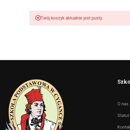
Twój koszyk aktualnie jest pusty.
Szko
O nas
Statut
Konta