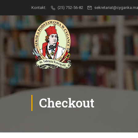
Kontakt:
(25) 752-56-82
sekretariat@cyganka.
Checkout