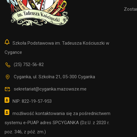
Zosta
Szkoła Podstawowa im. Tadeusza Kościuszki w
Cygance
(25) 752-56-82
Cyganka, ul. Szkolna 21, 05-300 Cyganka
sekretariat@cyganka.mazowsze.me
NIP: 822-19-57-953
możliwość kontaktowania się za pośrednictwem
systemu e-PUAP adres SPCYGANKA (Dz.U. z 2020 r.
poz. 346, z póź. zm.)