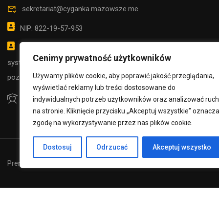
sekretariat@cyganka.mazowsze.me
NIP: 822-19-57-953
CHCESZ 
możliwość kontaktowania się za pośrednictwem
Cenimy prywatność użytkowników
systemu e-PUAP adres SPCYGANKA (Dz.U. z 2020 r.
Używamy plików cookie, aby poprawić jakość przeglądania,
poz. 346, z póź. zm.)
wyświetlać reklamy lub treści dostosowane do
indywidualnych potrzeb użytkowników oraz analizować ruch
na stronie. Kliknięcie przycisku „Akceptuj wszystkie” oznacz
zgodę na wykorzystywanie przez nas plików cookie.
Dostosuj
Odrzucać
Akceptuj wszystko
Premium LMS & Online Education WordPress Theme