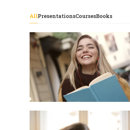
All
Presentations
Courses
Books