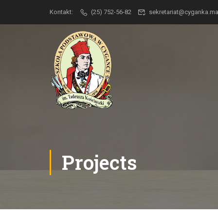
Kontakt:
(25) 752-56-82
sekretariat@cyganka.
Projects