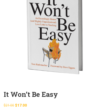
It Won’t Be Easy
$
21.00
$
17.00