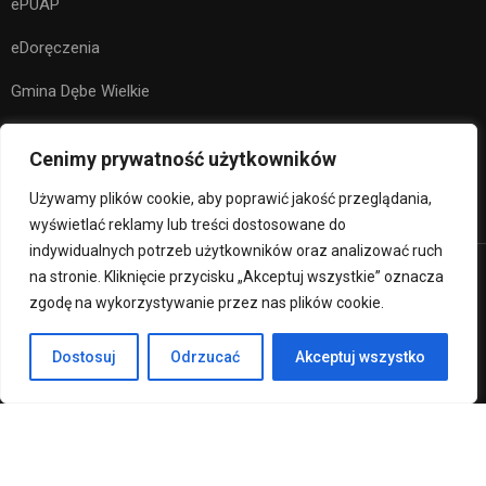
ePUAP
eDoręczenia
Gmina Dębe Wielkie
Kuratorium Oświaty w Warszawie
Cenimy prywatność użytkowników
Ministerstwo Edukacji Narodowej
Używamy plików cookie, aby poprawić jakość przeglądania,
wyświetlać reklamy lub treści dostosowane do
indywidualnych potrzeb użytkowników oraz analizować ruch
na stronie. Kliknięcie przycisku „Akceptuj wszystkie” oznacza
Premium LMS & Online Education WordPress Theme
zgodę na wykorzystywanie przez nas plików cookie.
Klauzula RODO
Deklaracja Dostępności
Dostosuj
Odrzucać
Akceptuj wszystko
Regulamin strony