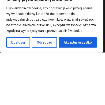
Ministerstwo Edukacji Narodowej
Używamy plików cookie, aby poprawić jakość przeglądania,
wyświetlać reklamy lub treści dostosowane do
indywidualnych potrzeb użytkowników oraz analizować ruch
na stronie. Kliknięcie przycisku „Akceptuj wszystkie” oznacza
Premium LMS & Online Education WordPress Theme
zgodę na wykorzystywanie przez nas plików cookie.
Klauzula RODO
Deklaracja Dostępności
Dostosuj
Odrzucać
Akceptuj wszystko
Regulamin strony
CHCESZ ZOSTAĆ NAUCZYCIELEM?