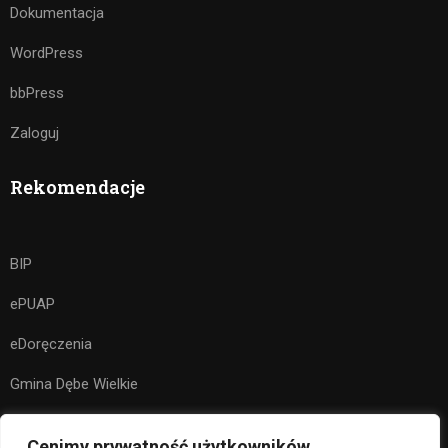
Dokumentacja
WordPress
bbPress
Zaloguj
Rekomendacje
BIP
ePUAP
eDoręczenia
Gmina Dębe Wielkie
Kuratorium Oświaty w Warszawie
Cenimy prywatność użytkowników