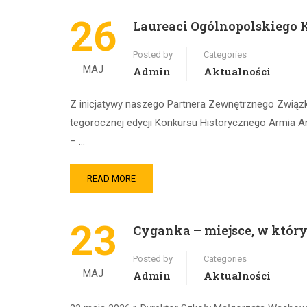
26
Laureaci Ogólnopolskiego K
Posted by
Categories
MAJ
Admin
Aktualności
Z inicjatywy naszego Partnera Zewnętrznego Związ
tegorocznej edycji Konkursu Historycznego Armia A
– …
READ MORE
23
Cyganka – miejsce, w którym
Posted by
Categories
MAJ
Admin
Aktualności