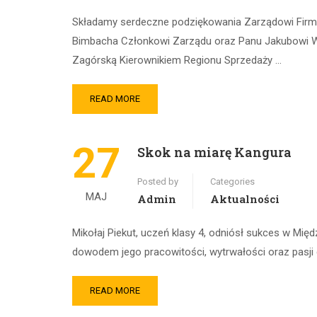
Składamy serdeczne podziękowania Zarządowi Firmy
Bimbacha Członkowi Zarządu oraz Panu Jakubowi W
Zagórską Kierownikiem Regionu Sprzedaży …
READ MORE
27
Skok na miarę Kangura
Posted by
Categories
MAJ
Admin
Aktualności
Mikołaj Piekut, uczeń klasy 4, odniósł sukces w Mi
dowodem jego pracowitości, wytrwałości oraz pasji 
READ MORE