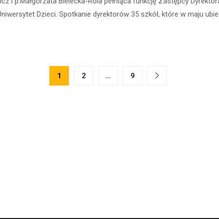
cz i p.Małgorzata Bielecka-Rola pełniąca funkcję Zastępcy Dyrektor
Uniwersytet Dzieci. Spotkanie dyrektorów 35 szkół, które w maju ubi
1
2
…
9