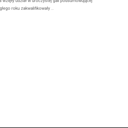
a wzięły udział w uroczystej gali podsumowującej
egłego roku zakwalifikowały …