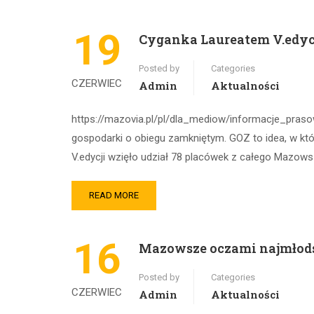
19
Cyganka Laureatem V.edyc
Posted by
Categories
CZERWIEC
Admin
Aktualności
https://mazovia.pl/pl/dla_mediow/informacje_prasow
gospodarki o obiegu zamkniętym. GOZ to idea, w któr
V.edycji wzięło udział 78 placówek z całego Mazow
READ MORE
16
Mazowsze oczami najmłod
Posted by
Categories
CZERWIEC
Admin
Aktualności