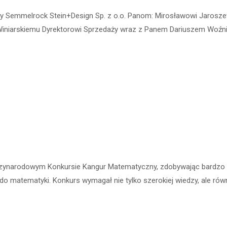
 Semmelrock Stein+Design Sp. z o.o. Panom: Mirosławowi Jarosze
iniarskiemu Dyrektorowi Sprzedaży wraz z Panem Dariuszem Woźn
ędzynarodowym Konkursie Kangur Matematyczny, zdobywając bardzo do
do matematyki. Konkurs wymagał nie tylko szerokiej wiedzy, ale rów