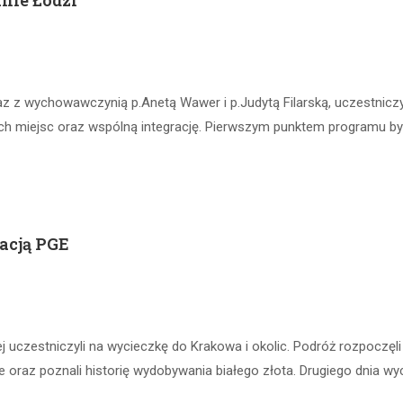
nie Łodzi
raz z wychowawczynią p.Anetą Wawer i p.Judytą Filarską, uczestniczy
ch miejsc oraz wspólną integrację. Pierwszym punktem programu by
acją PGE
ej uczestniczyli na wycieczkę do Krakowa i okolic. Podróż rozpoczęli
 oraz poznali historię wydobywania białego złota. Drugiego dnia wyci