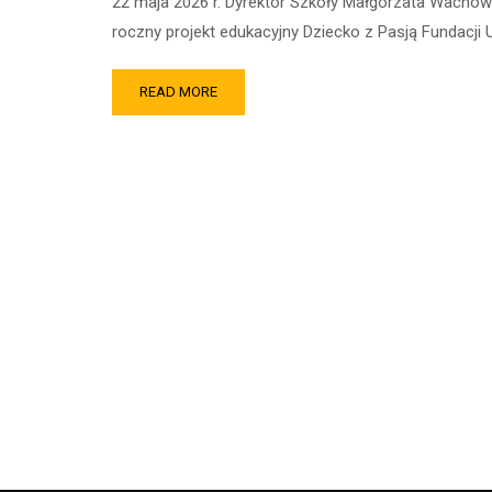
22 maja 2026 r. Dyrektor Szkoły Małgorzata Wachowi
roczny projekt edukacyjny Dziecko z Pasją Fundacji 
READ MORE