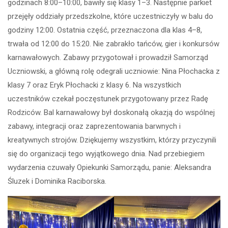
godzinach 8:00–10:00, bawiły się klasy 1–3. Następnie parkiet
przejęły oddziały przedszkolne, które uczestniczyły w balu do
godziny 12:00. Ostatnia część, przeznaczona dla klas 4–8,
trwała od 12:00 do 15:20. Nie zabrakło tańców, gier i konkursów
karnawałowych. Zabawy przygotował i prowadził Samorząd
Uczniowski, a główną rolę odegrali uczniowie: Nina Płochacka z
klasy 7 oraz Eryk Płochacki z klasy 6. Na wszystkich
uczestników czekał poczęstunek przygotowany przez Radę
Rodziców. Bal karnawałowy był doskonałą okazją do wspólnej
zabawy, integracji oraz zaprezentowania barwnych i
kreatywnych strojów. Dziękujemy wszystkim, którzy przyczynili
się do organizacji tego wyjątkowego dnia. Nad przebiegiem
wydarzenia czuwały Opiekunki Samorządu, panie: Aleksandra
Śluzek i Dominika Raciborska.