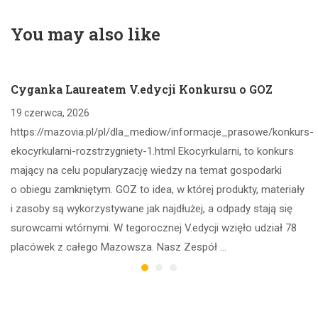
klasy pierwszej na
rok szkolny 2026-
You may also like
2027
Cyganka Laureatem V.edycji Konkursu o GOZ
19 czerwca, 2026
https://mazovia.pl/pl/dla_mediow/informacje_prasowe/konkurs-
ekocyrkularni-rozstrzygniety-1.html Ekocyrkularni, to konkurs
mający na celu popularyzację wiedzy na temat gospodarki
o obiegu zamkniętym. GOZ to idea, w której produkty, materiały
i zasoby są wykorzystywane jak najdłużej, a odpady stają się
surowcami wtórnymi. W tegorocznej V.edycji wzięło udział 78
placówek z całego Mazowsza. Nasz Zespół …