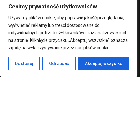
Cenimy prywatność użytkowników
Ministerstwo Edukacji Narodowej
Używamy plików cookie, aby poprawić jakość przeglądania,
wyświetlać reklamy lub treści dostosowane do
indywidualnych potrzeb użytkowników oraz analizować ruch
na stronie. Kliknięcie przycisku „Akceptuj wszystkie” oznacza
Premium LMS & Online Education WordPress Theme
zgodę na wykorzystywanie przez nas plików cookie.
Klauzula RODO
Deklaracja Dostępności
Dostosuj
Odrzucać
Akceptuj wszystko
Regulamin strony
CHCESZ ZOSTAĆ NAUCZYCIELEM?