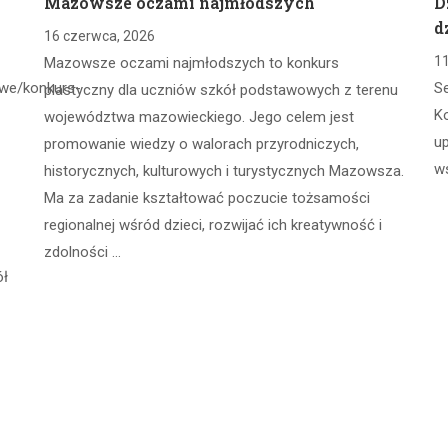
Mazowsze oczami najmłodszych
D
d
16 czerwca, 2026
11
Mazowsze oczami najmłodszych to konkurs
owe/konkurs-
S
plastyczny dla uczniów szkół podstawowych z terenu
Ko
województwa mazowieckiego. Jego celem jest
u
promowanie wiedzy o walorach przyrodniczych,
w
historycznych, kulturowych i turystycznych Mazowsza.
Ma za zadanie kształtować poczucie tożsamości
regionalnej wśród dzieci, rozwijać ich kreatywność i
zdolności …
ół