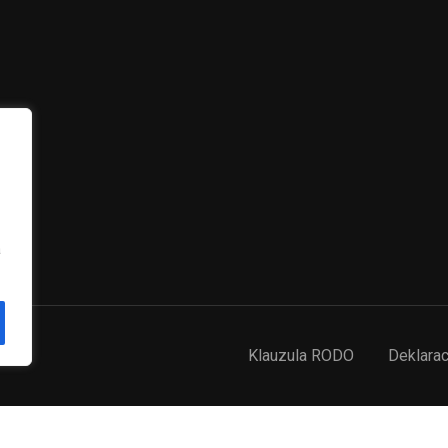
ZOSTAĆ NAUCZYCIELEM?
Skontaktuj się z nami
ZACZNIJ JUŻ TERAZ
a
Klauzula RODO
Deklarac