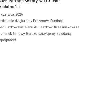
zień Patrona Szkoły w 110-lecie
ziałalności
 czerwca, 2026
erdecznie dziękujemy Prezesowi Fundacji
ściuszkowskiej Panu dr. Leszkowi Krześniakowi za
pominek filmowy. Bardzo dziękujemy za udaną
spółpracę!