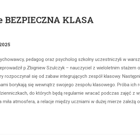
zne BEZPIECZNA KLASA
2025
VIII, wychowawcy, pedagog oraz psycholog szkolny uczestniczyli w w
zeprowadził p.Zbigniew Szulczyk – nauczyciel z wieloletnim stażem 
óry rozpoczynał się od zabaw integrujących zespół klasowy. Nastę
emami borykają się wewnątrz swojego zespołu klasowego. Próba ich 
dzienniczkach, do których będą regularnie wracać podczas zajęć z
ła miła atmosfera, a relacje między uczniami w dużej mierze zależą 