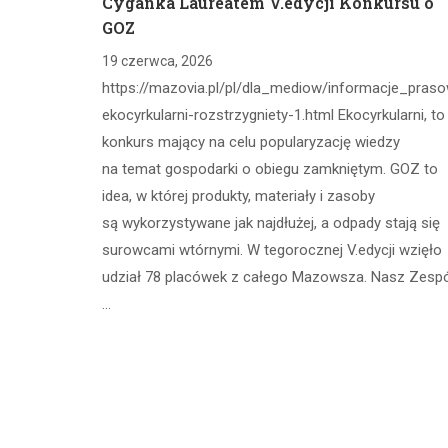
Cyganka Laureatem V.edycji Konkursu o
GOZ
19 czerwca, 2026
https://mazovia.pl/pl/dla_mediow/informacje_pras
ekocyrkularni-rozstrzygniety-1.html Ekocyrkularni, to
konkurs mający na celu popularyzację wiedzy
na temat gospodarki o obiegu zamkniętym. GOZ to
idea, w której produkty, materiały i zasoby
są wykorzystywane jak najdłużej, a odpady stają się
surowcami wtórnymi. W tegorocznej V.edycji wzięło
udział 78 placówek z całego Mazowsza. Nasz Zesp
…