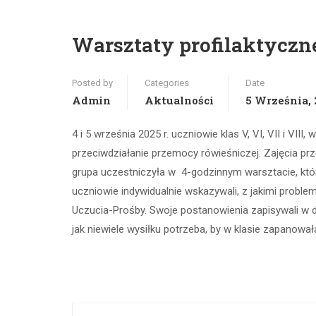
Warsztaty profilaktyc
Posted by
Categories
Date
Admin
Aktualności
5 Września, 
4 i 5 września 2025 r. uczniowie klas V, VI, VII i 
przeciwdziałanie przemocy rówieśniczej. Zajęcia pr
grupa uczestniczyła w 4-godzinnym warsztacie, kt
uczniowie indywidualnie wskazywali, z jakimi probl
Uczucia-Prośby. Swoje postanowienia zapisywali w 
jak niewiele wysiłku potrzeba, by w klasie zapanowa