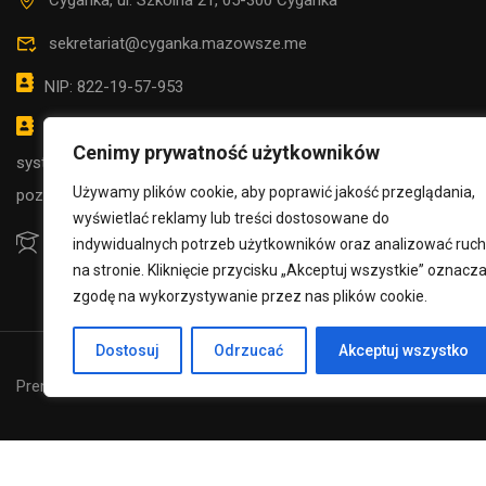
Cyganka, ul. Szkolna 21, 05-300 Cyganka
sekretariat@cyganka.mazowsze.me
NIP: 822-19-57-953
CHCESZ 
możliwość kontaktowania się za pośrednictwem
Cenimy prywatność użytkowników
systemu e-PUAP adres SPCYGANKA (Dz.U. z 2020 r.
Używamy plików cookie, aby poprawić jakość przeglądania,
poz. 346, z póź. zm.)
wyświetlać reklamy lub treści dostosowane do
indywidualnych potrzeb użytkowników oraz analizować ruch
na stronie. Kliknięcie przycisku „Akceptuj wszystkie” oznacz
zgodę na wykorzystywanie przez nas plików cookie.
Dostosuj
Odrzucać
Akceptuj wszystko
Premium LMS & Online Education WordPress Theme