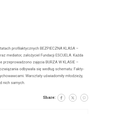
arsztatach profilaktycznych BEZPIECZNA KLASA –
oraz mediator, założyciel Fundacji ESCUELA. Każda
pnie przeprowadzono zajęcia BURZA W KLASIE –
rozwiązania odbywała się według schematu: Fakty-
 wychowawcami. Warsztaty uświadomiły młodzieży,
od nich samych.
Share: