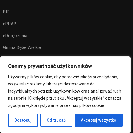
BIP
ePUAP
eDoręczenia
Gmina Dębe Wielkie
Kuratorium Oświaty w Warszawie
Cenimy prywatność użytkowników
Ministerstwo Edukacji Narodowej
Używamy plików cookie, aby poprawić jakość przeglądania,
wyświetlać reklamy lub treści dostosowane do
indywidualnych potrzeb użytkowników oraz analizować ruch
na stronie. Kliknięcie przycisku „Akceptuj wszystkie” oznacza
Premium LMS & Online Education WordPress Theme
zgodę na wykorzystywanie przez nas plików cookie.
Klauzula RODO
Deklaracja Dostępności
Dostosuj
Odrzucać
Akceptuj wszystko
Regulamin strony