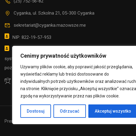
(25) 752-56-82
Cyganka, ul. Szkolna 21, 05-300 Cyganka
sekretariat@cyganka.mazowsze.me
NIP: 822-19-57-953
CHCESZ 
możliwość kontaktowania się za pośrednictwem
Cenimy prywatność użytkowników
systemu e-PUAP adres SPCYGANKA (Dz.U. z 2020 r.
Używamy plików cookie, aby poprawić jakość przeglądania,
poz. 346, z póź. zm.)
wyświetlać reklamy lub treści dostosowane do
indywidualnych potrzeb użytkowników oraz analizować ruch
na stronie. Kliknięcie przycisku „Akceptuj wszystkie” oznacz
zgodę na wykorzystywanie przez nas plików cookie.
Dostosuj
Odrzucać
Akceptuj wszystko
Premium LMS & Online Education WordPress Theme