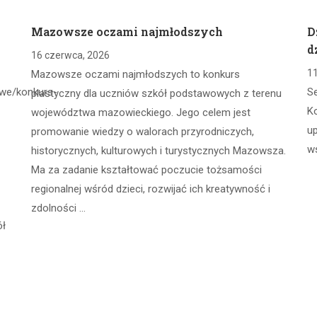
Mazowsze oczami najmłodszych
D
d
16 czerwca, 2026
11
Mazowsze oczami najmłodszych to konkurs
owe/konkurs-
S
plastyczny dla uczniów szkół podstawowych z terenu
Ko
województwa mazowieckiego. Jego celem jest
u
promowanie wiedzy o walorach przyrodniczych,
w
historycznych, kulturowych i turystycznych Mazowsza.
Ma za zadanie kształtować poczucie tożsamości
regionalnej wśród dzieci, rozwijać ich kreatywność i
zdolności …
ół