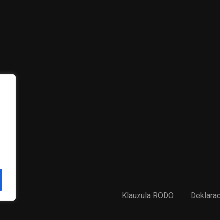
ZOSTAĆ NAUCZYCIELEM?
Skontaktuj się z nami
ZACZNIJ JUŻ TERAZ
a
Klauzula RODO
Deklarac