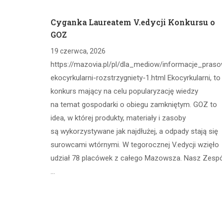
Cyganka Laureatem V.edycji Konkursu o
GOZ
19 czerwca, 2026
https://mazovia.pl/pl/dla_mediow/informacje_pras
ekocyrkularni-rozstrzygniety-1.html Ekocyrkularni, to
konkurs mający na celu popularyzację wiedzy
na temat gospodarki o obiegu zamkniętym. GOZ to
idea, w której produkty, materiały i zasoby
są wykorzystywane jak najdłużej, a odpady stają się
surowcami wtórnymi. W tegorocznej V.edycji wzięło
udział 78 placówek z całego Mazowsza. Nasz Zesp
…