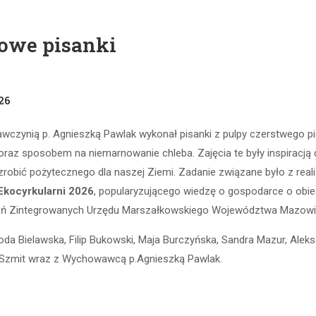
bowe pisanki
26
wczynią p. Agnieszką Pawlak wykonał pisanki z pulpy czerstwego p
raz sposobem na niemarnowanie chleba. Zajęcia te były inspiracją
robić pożytecznego dla naszej Ziemi. Zadanie związane było z real
Ekocyrkularni 2026
, popularyzującego wiedzę o gospodarce o obie
leń Zintegrowanych Urzędu Marszałkowskiego Województwa Mazowi
da Bielawska, Filip Bukowski, Maja Burczyńska, Sandra Mazur, Aleks
ia Szmit wraz z Wychowawcą p.Agnieszką Pawlak.