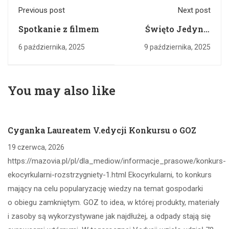
Previous post
Next post
Spotkanie z filmem
Święto Jedynej
Pancernej naszego
6 października, 2025
9 października, 2025
Partnera
Zewnętrznego
You may also like
Cyganka Laureatem V.edycji Konkursu o GOZ
19 czerwca, 2026
https://mazovia.pl/pl/dla_mediow/informacje_prasowe/konkurs-
ekocyrkularni-rozstrzygniety-1.html Ekocyrkularni, to konkurs
mający na celu popularyzację wiedzy na temat gospodarki
o obiegu zamkniętym. GOZ to idea, w której produkty, materiały
i zasoby są wykorzystywane jak najdłużej, a odpady stają się