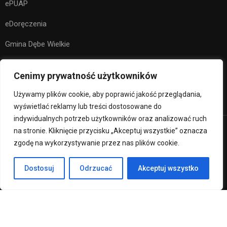
ePUAP
eDoręczenia
Gmina Dębe Wielkie
Kuratorium Oświaty w Warszawie
Cenimy prywatność użytkowników
Ministerstwo Edukacji Narodowej
Używamy plików cookie, aby poprawić jakość przeglądania,
wyświetlać reklamy lub treści dostosowane do
indywidualnych potrzeb użytkowników oraz analizować ruch
na stronie. Kliknięcie przycisku „Akceptuj wszystkie” oznacza
Premium LMS & Online Education WordPress Theme
zgodę na wykorzystywanie przez nas plików cookie.
Klauzula RODO
Deklaracja Dostępności
Dostosuj
Odrzucać
Akceptuj wszystko
Regulamin strony