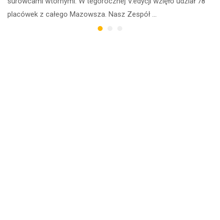
surowcami wtórnymi. W tegorocznej V.edycji wzięło udział 78
placówek z całego Mazowsza. Nasz Zespół …