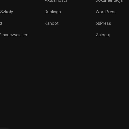
Aktualności
Dokumentacja
 Szkoły
Duolingo
WordPress
kt
Kahoot
bbPress
ń nauczycielem
Zaloguj
ZOSTAĆ NAUCZYCIELEM?