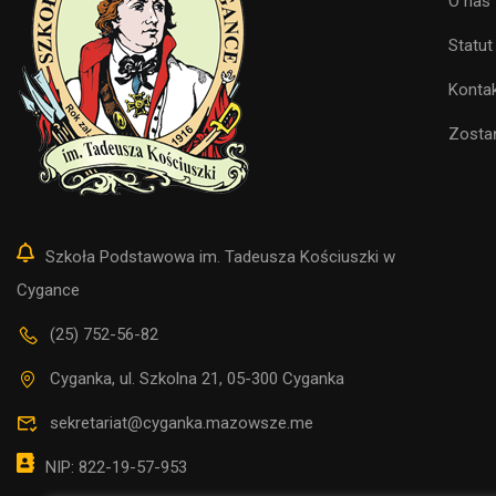
O nas
Statut
Konta
Zosta
Szkoła Podstawowa im. Tadeusza Kościuszki w
Cygance
(25) 752-56-82
Cyganka, ul. Szkolna 21, 05-300 Cyganka
sekretariat@cyganka.mazowsze.me
NIP: 822-19-57-953
CHCESZ 