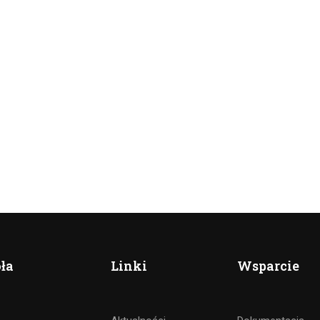
ła
Linki
Wsparcie