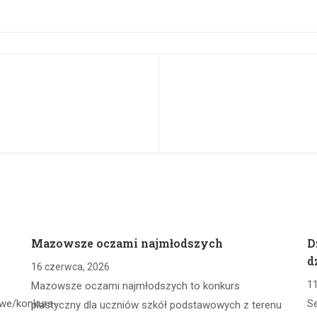
Mazowsze oczami najmłodszych
D
d
16 czerwca, 2026
11
Mazowsze oczami najmłodszych to konkurs
owe/konkurs-
S
plastyczny dla uczniów szkół podstawowych z terenu